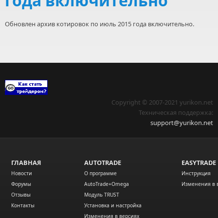
года включительно
Обновлен архив котировок по июль 2015 года включительно.
Сopyright © 2007-2021 yurikon.net
Техническая поддержка:
support@yurikon.net
ГЛАВНАЯ
AUTOTRADE
EASYTRADE
Новости
О программе
Инструкция
Форумы
AutoTrade+Omega
Изменения в 
Отзывы
Модуль TRUST
Контакты
Установка и настройка
Изменения в версиях